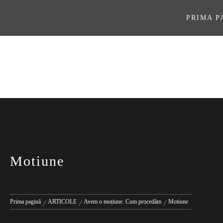
Sari
la
PRIMA P
conținut
ASOCIAŢI
Motiune
Prima pagină
ARTICOLE
Avem o moțiune. Cum procedăm
Motiune