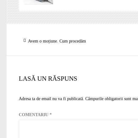
Navigare
Articolul
Avem o moțiune. Cum procedăm
în
anterior:
articole
LASĂ UN RĂSPUNS
Adresa ta de email nu va fi publicată.
Câmpurile obligatorii sunt ma
COMENTARIU
*