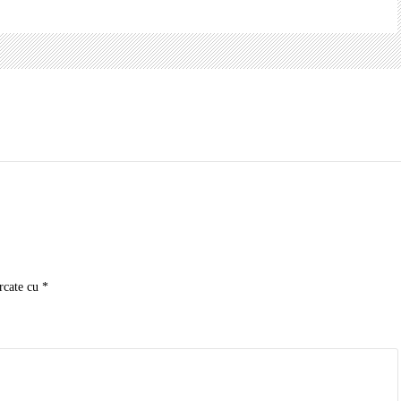
rcate cu
*