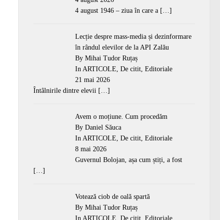
4 august 1946 – ziua în care a
[…]
Lecție despre mass-media și dezinformare
în rândul elevilor de la API Zalău
By Mihai Tudor Ruțaș
In
ARTICOLE
,
De citit
,
Editoriale
21 mai 2026
Întâlnirile dintre elevii
[…]
Avem o moțiune. Cum procedăm
By Daniel Săuca
In
ARTICOLE
,
De citit
,
Editoriale
8 mai 2026
Guvernul Bolojan, așa cum știți, a fost
[…]
Votează ciob de oală spartă
By Mihai Tudor Ruțaș
In
ARTICOLE
,
De citit
,
Editoriale