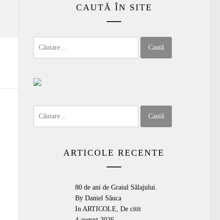
CAUTĂ ÎN SITE
Caută
după:
Caută
după:
ARTICOLE RECENTE
80 de ani de Graiul Sălajului.
By Daniel Săuca
In
ARTICOLE
,
De citit
4 august 2026