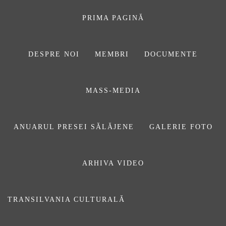
Sari
la
PRIMA PAGINĂ
conținut
DESPRE NOI
MEMBRI
DOCUMENTE
ASOCIAŢIA
MASS-MEDIA
JURNALIȘTILOR
DIN SĂLAJ
ANUARUL PRESEI SĂLĂJENE
GALERIE FOTO
ARHIVA VIDEO
„Aș vrea să vă rog”
TRANSILVANIA CULTURALĂ
Publicat pe
25 iunie 2018
De
Daniel Săuca
Prima pagină
Fără categorie
„Aș vrea să vă rog”