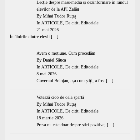
Lecție despre mass-media și dezinformare în rândul
elevilor de la API Zalău
By Mihai Tudor Ruțaș
In
ARTICOLE
,
De citit
,
Editoriale
21 mai 2026
Întâlnirile dintre elevii
[…]
Avem o moțiune. Cum procedăm
By Daniel Săuca
In
ARTICOLE
,
De citit
,
Editoriale
8 mai 2026
Guvernul Bolojan, așa cum știți, a fost
[…]
Votează ciob de oală spartă
By Mihai Tudor Ruțaș
In
ARTICOLE
,
De citit
,
Editoriale
18 martie 2026
Presa nu este doar despre știri pozitive,
[…]