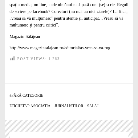
spațiu media, on line, unde nimănui nu-i pasă cum (se) scrie. Reguli
de scriere pe facebook? Corectori (nu mai au nici ziarele)? La final,
„vreau să vă mulțumesc” pentru atenție și, anticipat, „Vreau să vă
mulțumesc și pentru critici”.
Magazin Sălăjean
http://www.magazinsalajean.ro/editorial/as-vrea-sa-va-rog
POST VIEWS:
1.263
#
FĂRĂ CATEGORIE
ETICHETAT:
ASOCIATIA
JURNALISTILOR
SALAJ