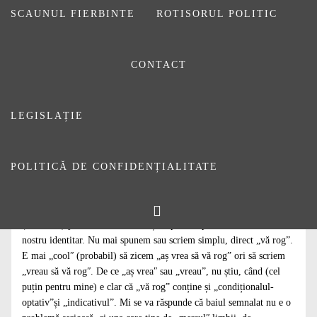
SCAUNUL FIERBINTE
ROTISORUL POLITIC
CONTACT
LEGISLAȚIE
POLITICĂ DE CONFIDENȚIALITATE
Nu (prea) ne interesează (nici) cum scriem și cum vorbim.
Respectarea regulilor nu a fost și nu este, de fapt, o preocupare
(relevantă) pentru români. Cine știe, poate e parte a „ADN”-ului
nostru identitar. Nu mai spunem sau scriem simplu, direct „vă rog”.
E mai „coolʺ (probabil) să zicem „aș vrea să vă rog” ori să scriem
„vreau să vă rogʺ. De ce „aș vreaʺ sau „vreau”, nu știu, când (cel
puțin pentru mine) e clar că „vă rog” conține și „condiționalul-
optativ”și „indicativul”. Mi se va răspunde că baiul semnalat nu e o