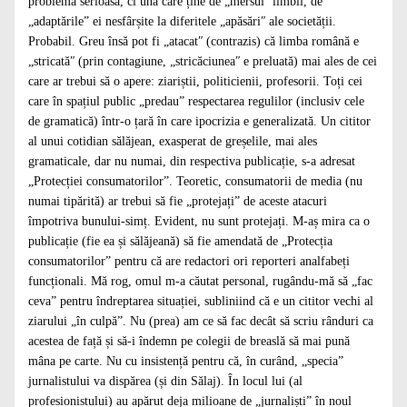
problemă serioasă, ci una care ține de „mersulʺ limbii, de
„adaptările” ei nesfârșite la diferitele „apăsăriʺ ale societății.
Probabil. Greu însă pot fi „atacatʺ (contrazis) că limba română e
„stricatăʺ (prin contagiune, „stricăciuneaʺ e preluată) mai ales de cei
care ar trebui să o apere: ziariștii, politicienii, profesorii. Toți cei
care în spațiul public „predau” respectarea regulilor (inclusiv cele
de gramatică) într-o țară în care ipocrizia e generalizată. Un cititor
al unui cotidian sălăjean, exasperat de greșelile, mai ales
gramaticale, dar nu numai, din respectiva publicație, s-a adresat
„Protecției consumatorilor”. Teoretic, consumatorii de media (nu
numai tipărită) ar trebui să fie „protejați” de aceste atacuri
împotriva bunului-simț. Evident, nu sunt protejați. M-aș mira ca o
publicație (fie ea și sălăjeană) să fie amendată de „Protecția
consumatorilor” pentru că are redactori ori reporteri analfabeți
funcționali. Mă rog, omul m-a căutat personal, rugându-mă să „fac
ceva” pentru îndreptarea situației, subliniind că e un cititor vechi al
ziarului „în culpă”. Nu (prea) am ce să fac decât să scriu rânduri ca
acestea de față și să-i îndemn pe colegii de breaslă să mai pună
mâna pe carte. Nu cu insistență pentru că, în curând, „specia”
jurnalistului va dispărea (și din Sălaj). În locul lui (al
profesionistului) au apărut deja milioane de „jurnaliști” în noul