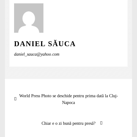
DANIEL SĂUCA
daniel_sauca@yahoo.com
Navigare
Articolul
World Press Photo se deschide pentru prima dată la Cluj-
în
anterior:
Napoca
articole
Articolul
Chiar e o zi bună pentru presă?
următor: