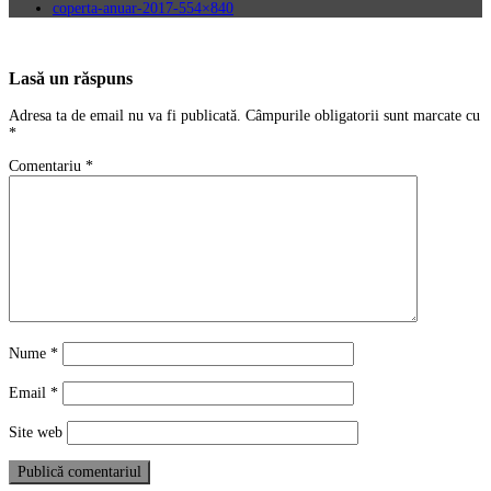
coperta-anuar-2017-554×840
Lasă un răspuns
Adresa ta de email nu va fi publicată.
Câmpurile obligatorii sunt marcate cu
*
Comentariu
*
Nume
*
Email
*
Site web