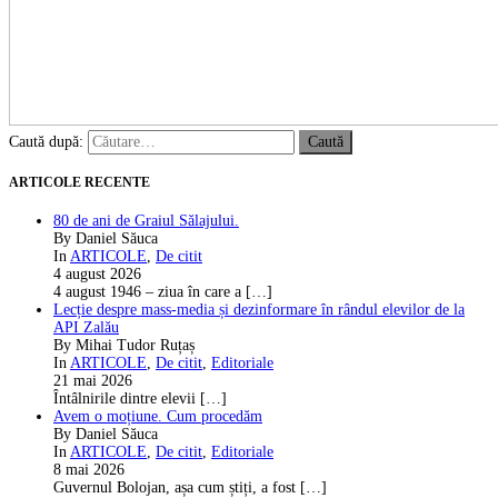
Caută după:
ARTICOLE RECENTE
80 de ani de Graiul Sălajului.
By Daniel Săuca
In
ARTICOLE
,
De citit
4 august 2026
4 august 1946 – ziua în care a
[…]
Lecție despre mass-media și dezinformare în rândul elevilor de la
API Zalău
By Mihai Tudor Ruțaș
In
ARTICOLE
,
De citit
,
Editoriale
21 mai 2026
Întâlnirile dintre elevii
[…]
Avem o moțiune. Cum procedăm
By Daniel Săuca
In
ARTICOLE
,
De citit
,
Editoriale
8 mai 2026
Guvernul Bolojan, așa cum știți, a fost
[…]