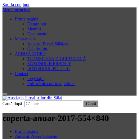
Sari la conținut
Meniu principal
Prima pagină
Despre noi
Membri
Documente
Mass-media
Anuarul Presei Sălăjene
Galerie foto
ARHIVA VIDEO
TRANSILVANIA CULTURALĂ
SCAUNUL FIERBINTE
ROTISORUL POLITIC
Contact
Legislație
Politică de confidențialitate
Asociaţia Jurnaliștilor din Sălaj
Caută după:
coperta-anuar-2017-554×840
Prima pagină
Anuarul Presei Sălăjene