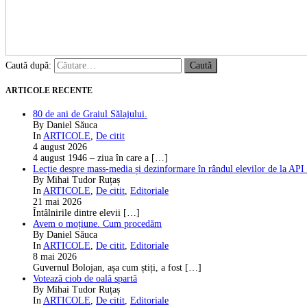
Caută după:
ARTICOLE RECENTE
80 de ani de Graiul Sălajului.
By Daniel Săuca
In
ARTICOLE
,
De citit
4 august 2026
4 august 1946 – ziua în care a
[…]
Lecție despre mass-media și dezinformare în rândul elevilor de la API
By Mihai Tudor Ruțaș
In
ARTICOLE
,
De citit
,
Editoriale
21 mai 2026
Întâlnirile dintre elevii
[…]
Avem o moțiune. Cum procedăm
By Daniel Săuca
In
ARTICOLE
,
De citit
,
Editoriale
8 mai 2026
Guvernul Bolojan, așa cum știți, a fost
[…]
Votează ciob de oală spartă
By Mihai Tudor Ruțaș
In
ARTICOLE
,
De citit
,
Editoriale