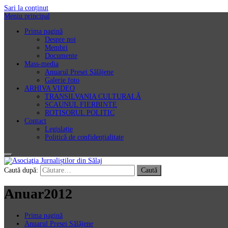
Sari la conținut
Meniu principal
Prima pagină
Despre noi
Membri
Documente
Mass-media
Anuarul Presei Sălăjene
Galerie foto
ARHIVA VIDEO
TRANSILVANIA CULTURALĂ
SCAUNUL FIERBINTE
ROTISORUL POLITIC
Contact
Legislație
Politică de confidențialitate
Asociaţia Jurnaliștilor din Sălaj
Caută după:
Anuar2012
Prima pagină
Anuarul Presei Sălăjene