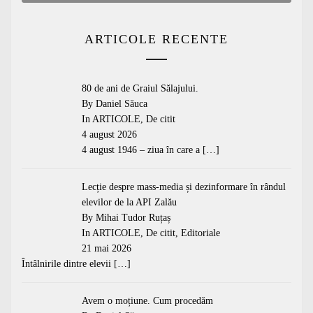
ARTICOLE RECENTE
80 de ani de Graiul Sălajului.
By Daniel Săuca
In
ARTICOLE
,
De citit
4 august 2026
4 august 1946 – ziua în care a
[…]
Lecție despre mass-media și dezinformare în rândul
elevilor de la API Zalău
By Mihai Tudor Ruțaș
In
ARTICOLE
,
De citit
,
Editoriale
21 mai 2026
Întâlnirile dintre elevii
[…]
Avem o moțiune. Cum procedăm