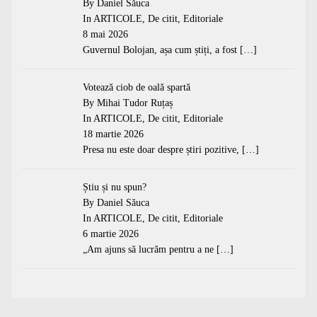
By Daniel Săuca
In
ARTICOLE
,
De citit
,
Editoriale
8 mai 2026
Guvernul Bolojan, așa cum știți, a fost
[…]
Votează ciob de oală spartă
By Mihai Tudor Ruțaș
In
ARTICOLE
,
De citit
,
Editoriale
18 martie 2026
Presa nu este doar despre știri pozitive,
[…]
Știu și nu spun?
By Daniel Săuca
In
ARTICOLE
,
De citit
,
Editoriale
6 martie 2026
„Am ajuns să lucrăm pentru a ne
[…]