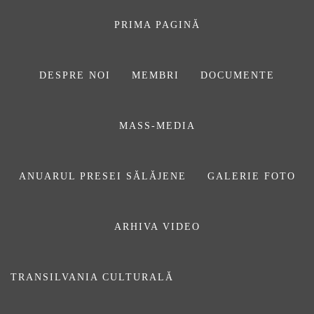
Sari
la
PRIMA PAGINĂ
conținut
DESPRE NOI
MEMBRI
DOCUMENTE
ASOCIAŢIA
MASS-MEDIA
JURNALIȘTILOR
DIN SĂLAJ
ANUARUL PRESEI SĂLĂJENE
GALERIE FOTO
ARHIVA VIDEO
Anuar2009
TRANSILVANIA CULTURALĂ
Prima pagină
Anuarul Presei Sălăjene
Anuar2009