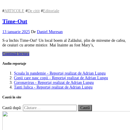
#
ARTICOLE
#
De citit
#
Editoriale
Time-Out
13 ianuarie 2025
De
Daniel Muresan
S-a închis Time-Out! Un local boem al Zalăului, plin de miresme de cafea,
de ceaiuri cu arome mistice. Mai înainte au fost Mary’s,
Continuă lectura
Audio reportaje
Școala în pandemie - Reportaj realizat de Adrian Lungu
Copii care nasc copii - Reportaj realizat de Adrian Lungu
Coronavirus - Reportaj realizat de Adrian Lungu
Tanti Iulica - Reportaj realizat de Adrian Lungu
Caută în site
Caută după: