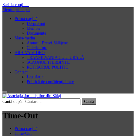
Sari la conținut
Meniu principal
Prima pagină
Despre noi
Membri
Documente
Mass-media
Anuarul Presei Sălăjene
Galerie foto
ARHIVA VIDEO
TRANSILVANIA CULTURALĂ
SCAUNUL FIERBINTE
ROTISORUL POLITIC
Contact
Legislație
Politică de confidențialitate
Asociaţia Jurnaliștilor din Sălaj
Caută după:
Time-Out
Prima pagină
Time-Out