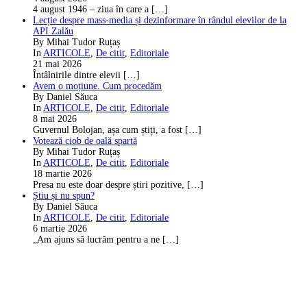
4 august 1946 – ziua în care a
[…]
Lecție despre mass-media și dezinformare în rândul elevilor de la
API Zalău
By Mihai Tudor Ruțaș
In
ARTICOLE
,
De citit
,
Editoriale
21 mai 2026
Întâlnirile dintre elevii
[…]
Avem o moțiune. Cum procedăm
By Daniel Săuca
In
ARTICOLE
,
De citit
,
Editoriale
8 mai 2026
Guvernul Bolojan, așa cum știți, a fost
[…]
Votează ciob de oală spartă
By Mihai Tudor Ruțaș
In
ARTICOLE
,
De citit
,
Editoriale
18 martie 2026
Presa nu este doar despre știri pozitive,
[…]
Știu și nu spun?
By Daniel Săuca
In
ARTICOLE
,
De citit
,
Editoriale
6 martie 2026
„Am ajuns să lucrăm pentru a ne
[…]