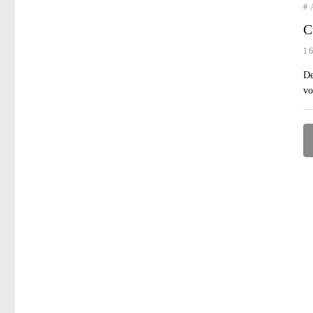
#
C
1
De
vo