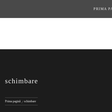
Sari
la
PRIMA P
conținut
ASOCIAŢI
schimbare
Prima pagină
schimbare