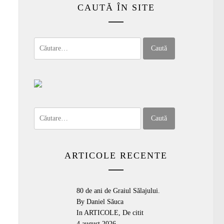
CAUTĂ ÎN SITE
Caută
după:
Caută
după:
ARTICOLE RECENTE
80 de ani de Graiul Sălajului.
By Daniel Săuca
In
ARTICOLE
,
De citit
4 august 2026