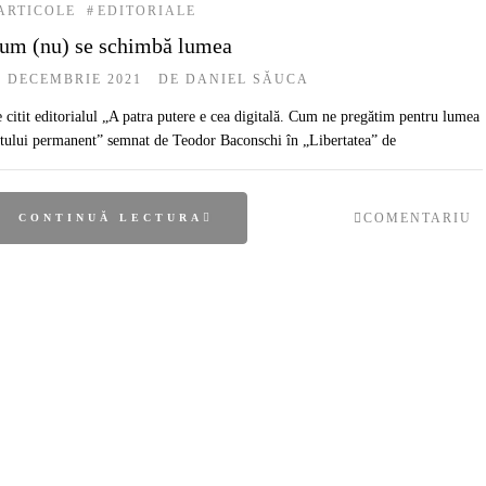
ARTICOLE
#
EDITORIALE
um (nu) se schimbă lumea
6 DECEMBRIE 2021
DE
DANIEL SĂUCA
 citit editorialul „A patra putere e cea digitală. Cum ne pregătim pentru lumea
tului permanent” semnat de Teodor Baconschi în „Libertatea” de
COMENTARIU
CONTINUĂ LECTURA