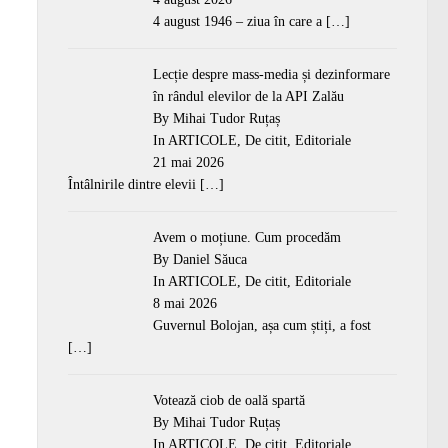
4 august 1946 – ziua în care a
[…]
Lecție despre mass-media și dezinformare
în rândul elevilor de la API Zalău
By Mihai Tudor Ruțaș
In
ARTICOLE
,
De citit
,
Editoriale
21 mai 2026
Întâlnirile dintre elevii
[…]
Avem o moțiune. Cum procedăm
By Daniel Săuca
In
ARTICOLE
,
De citit
,
Editoriale
8 mai 2026
Guvernul Bolojan, așa cum știți, a fost
[…]
Votează ciob de oală spartă
By Mihai Tudor Ruțaș
In
ARTICOLE
,
De citit
,
Editoriale