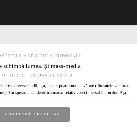
ARTICOLE
#
DE CITIT
#
EDITORIALE
e schimbă lumea. Și mass-media
2 IULIE 2023
DE
DANIEL SĂUCA
i citesc diverse studii, așa, poate, poate sunt adevărate (din sutele vânturate
lnic). Cu speranța că identifică măcar relativ corect mersul lucrurilor. Așa
CONTINUĂ LECTURA