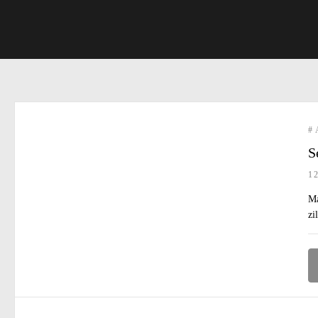
#
S
1
Ma
zi