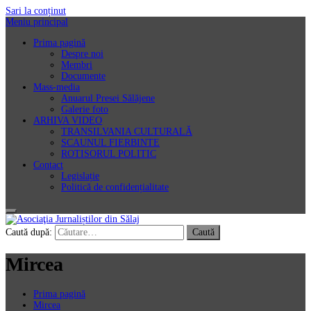
Sari la conținut
Meniu principal
Prima pagină
Despre noi
Membri
Documente
Mass-media
Anuarul Presei Sălăjene
Galerie foto
ARHIVA VIDEO
TRANSILVANIA CULTURALĂ
SCAUNUL FIERBINTE
ROTISORUL POLITIC
Contact
Legislație
Politică de confidențialitate
Asociaţia Jurnaliștilor din Sălaj
Caută după:
Mircea
Prima pagină
Mircea