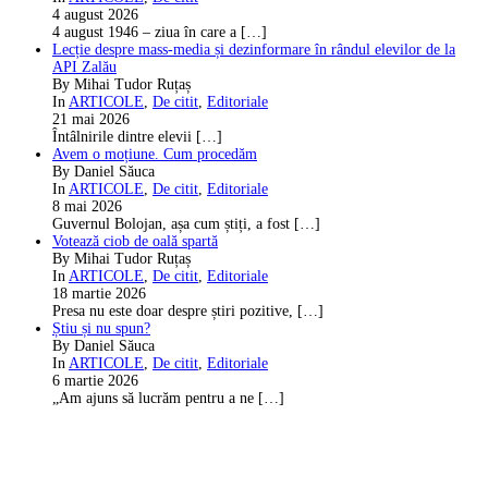
4 august 2026
4 august 1946 – ziua în care a
[…]
Lecție despre mass-media și dezinformare în rândul elevilor de la
API Zalău
By Mihai Tudor Ruțaș
In
ARTICOLE
,
De citit
,
Editoriale
21 mai 2026
Întâlnirile dintre elevii
[…]
Avem o moțiune. Cum procedăm
By Daniel Săuca
In
ARTICOLE
,
De citit
,
Editoriale
8 mai 2026
Guvernul Bolojan, așa cum știți, a fost
[…]
Votează ciob de oală spartă
By Mihai Tudor Ruțaș
In
ARTICOLE
,
De citit
,
Editoriale
18 martie 2026
Presa nu este doar despre știri pozitive,
[…]
Știu și nu spun?
By Daniel Săuca
In
ARTICOLE
,
De citit
,
Editoriale
6 martie 2026
„Am ajuns să lucrăm pentru a ne
[…]