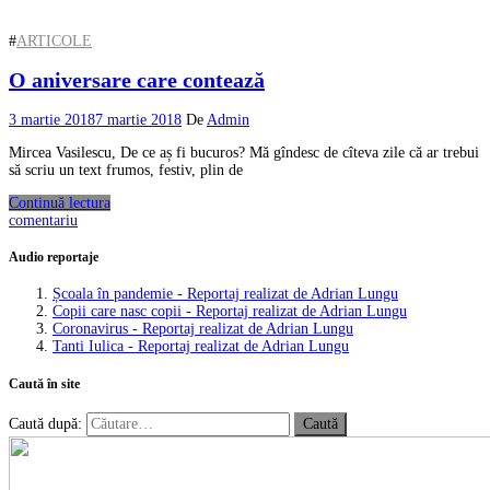
#
ARTICOLE
O aniversare care contează
3 martie 2018
7 martie 2018
De
Admin
Mircea Vasilescu, De ce aș fi bucuros? Mă gîndesc de cîteva zile că ar trebui
să scriu un text frumos, festiv, plin de
Continuă lectura
comentariu
Audio reportaje
Școala în pandemie - Reportaj realizat de Adrian Lungu
Copii care nasc copii - Reportaj realizat de Adrian Lungu
Coronavirus - Reportaj realizat de Adrian Lungu
Tanti Iulica - Reportaj realizat de Adrian Lungu
Caută în site
Caută după: