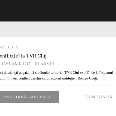
ARTICOLE
onflict(e) la TVR Cluj
3 IANUARIE 2017
DE
ADMIN
ci de ziariști angajați ai studioului teritorial TVR Cluj se află, de la începutul
ului, într-un conflict deschis cu directorul instituției, Romeo Couți.
COMENTARIU
CONTINUĂ LECTURA