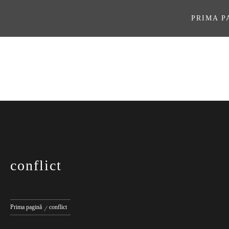
Sari
la
PRIMA P
conținut
ASOCIAŢI
conflict
Prima pagină
conflict