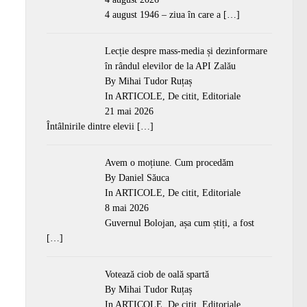
4 august 1946 – ziua în care a
[…]
Lecție despre mass-media și dezinformare
în rândul elevilor de la API Zalău
By Mihai Tudor Ruțaș
In
ARTICOLE
,
De citit
,
Editoriale
21 mai 2026
Întâlnirile dintre elevii
[…]
Avem o moțiune. Cum procedăm
By Daniel Săuca
In
ARTICOLE
,
De citit
,
Editoriale
8 mai 2026
Guvernul Bolojan, așa cum știți, a fost
[…]
Votează ciob de oală spartă
By Mihai Tudor Ruțaș
In
ARTICOLE
,
De citit
,
Editoriale