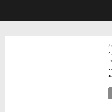
#
C
1
Ze
an