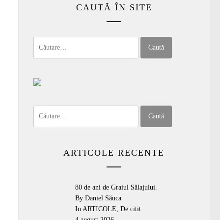
CAUTĂ ÎN SITE
Caută
după:
Caută
după:
ARTICOLE RECENTE
80 de ani de Graiul Sălajului.
By Daniel Săuca
In
ARTICOLE
,
De citit
4 august 2026