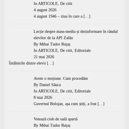
In
ARTICOLE
,
De citit
4 august 2026
4 august 1946 – ziua în care a
[…]
Lecție despre mass-media și dezinformare în rândul
elevilor de la API Zalău
By Mihai Tudor Ruțaș
In
ARTICOLE
,
De citit
,
Editoriale
21 mai 2026
Întâlnirile dintre elevii
[…]
Avem o moțiune. Cum procedăm
By Daniel Săuca
In
ARTICOLE
,
De citit
,
Editoriale
8 mai 2026
Guvernul Bolojan, așa cum știți, a fost
[…]
Votează ciob de oală spartă
By Mihai Tudor Ruțaș