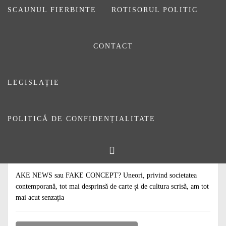
SCAUNUL FIERBINTE
ROTISORUL POLITIC
CONTACT
LEGISLAȚIE
POLITICĂ DE CONFIDENȚIALITATE
#
ARTICOLE
Recomandare de lectură
1 MAI 2017
DE
ADMIN
AKE NEWS sau FAKE CONCEPT? Uneori, privind societatea
contemporană, tot mai desprinsă de carte și de cultura scrisă, am tot
mai acut senzația