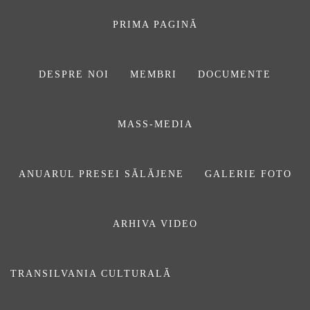
Sari
la
PRIMA PAGINĂ
conținut
DESPRE NOI
MEMBRI
DOCUMENTE
ASOCIAŢIA
MASS-MEDIA
JURNALIȘTILOR
DIN SĂLAJ
ANUARUL PRESEI SĂLĂJENE
GALERIE FOTO
ARHIVA VIDEO
concept
TRANSILVANIA CULTURALĂ
Prima pagină
concept