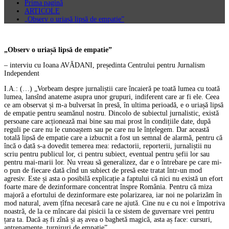
Prima pagină
ARTICOLE
„Observ o uriașă lipsă de empatie”
„Observ o uriașă lipsă de empatie”
– interviu cu Ioana AVĂDANI, președinta Centrului pentru Jurnalism
Independent
I.A.: (…) „Vorbeam despre jurnaliștii care încaieră pe toată lumea cu toată
lumea, lansînd anateme asupra unor grupuri, indiferent care ar fi ele. Ceea
ce am observat și m-a bulversat în presă, în ultima perioadă, e o uriașă lipsă
de empatie pentru seamănul nostru. Dincolo de subiectul jurnalistic, există
persoane care acționează mai bine sau mai prost în condițiile date, după
reguli pe care nu le cunoaștem sau pe care nu le înțelegem. Dar această
totală lipsă de empatie care a izbucnit a fost un semnal de alarmă, pentru că
încă o dată s-a dovedit temerea mea: redactorii, reporterii, jurnaliștii nu
scriu pentru publicul lor, ci pentru subiect, eventual pentru șefii lor sau
pentru mai-marii lor. Nu vreau să generalizez, dar e o întrebare pe care mi-
o pun de fiecare dată cînd un subiect de presă este tratat într-un mod
agresiv. Este și asta o posibilă explicație a faptului că nici nu există un efort
foarte mare de dezinformare concentrat înspre România. Pentru că miza
majoră a efortului de dezinformare este polarizarea, iar noi ne polarizăm în
mod natural, avem țîfna necesară care ne ajută. Cine nu e cu noi e împotriva
noastră, de la ce mîncare dai pisicii la ce sistem de guvernare vrei pentru
țara ta. Dacă aș fi zînă și aș avea o baghetă magică, asta aș face: cursuri,
antrenamente, turniruri de empatie”.