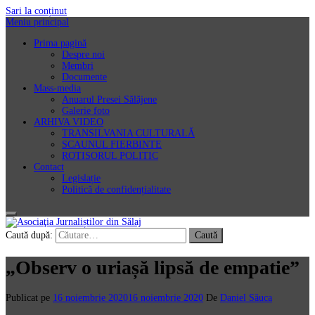
Sari la conținut
Meniu principal
Prima pagină
Despre noi
Membri
Documente
Mass-media
Anuarul Presei Sălăjene
Galerie foto
ARHIVA VIDEO
TRANSILVANIA CULTURALĂ
SCAUNUL FIERBINTE
ROTISORUL POLITIC
Contact
Legislație
Politică de confidențialitate
Asociaţia Jurnaliștilor din Sălaj
Caută după:
„Observ o uriașă lipsă de empatie”
Publicat pe
16 noiembrie 2020
16 noiembrie 2020
De
Daniel Săuca