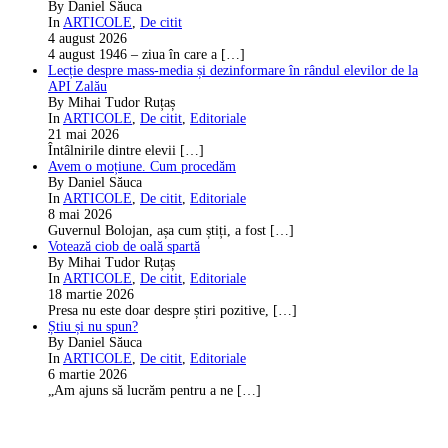
By Daniel Săuca
In
ARTICOLE
,
De citit
4 august 2026
4 august 1946 – ziua în care a
[…]
Lecție despre mass-media și dezinformare în rândul elevilor de la
API Zalău
By Mihai Tudor Ruțaș
In
ARTICOLE
,
De citit
,
Editoriale
21 mai 2026
Întâlnirile dintre elevii
[…]
Avem o moțiune. Cum procedăm
By Daniel Săuca
In
ARTICOLE
,
De citit
,
Editoriale
8 mai 2026
Guvernul Bolojan, așa cum știți, a fost
[…]
Votează ciob de oală spartă
By Mihai Tudor Ruțaș
In
ARTICOLE
,
De citit
,
Editoriale
18 martie 2026
Presa nu este doar despre știri pozitive,
[…]
Știu și nu spun?
By Daniel Săuca
In
ARTICOLE
,
De citit
,
Editoriale
6 martie 2026
„Am ajuns să lucrăm pentru a ne
[…]