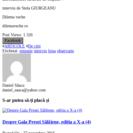
interviu de Stela GIURGEANU
Dilema veche
dilemaveche.ro
Post Views:
1.326
Facebook
#
ARTICOLE
#
De citit
Etichetat:
empatie
interviu
lipsa
observatie
Daniel Săuca
daniel_sauca@yahoo.com
S-ar putea să-ți placă și
Despre Gala Presei Sălăjene, ediția a X-a (4)